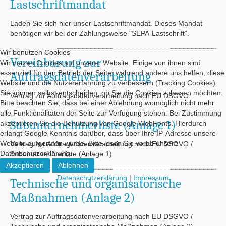
Lastschriftmandat
KUNDENBEREICH
Laden Sie sich hier unser Lastschriftmandat. Dieses Mandat
benötigen wir bei der Zahlungsweise "SEPA-Lastschrift".
Wir benutzen Cookies
Vereinbarung zur
Wir nutzen Cookies auf unserer Website. Einige von ihnen sind
essenziell für den Betrieb der Seite, während andere uns helfen, diese
Auftragsdatenverarbeitung
Website und die Nutzererfahrung zu verbessern (Tracking Cookies).
Sie können selbst entscheiden, ob Sie die Cookies zulassen möchten.
Vertrag zur Auftragsdatenverarbeitung nach EU DSGVO.
Bitte beachten Sie, dass bei einer Ablehnung womöglich nicht mehr
alle Funktionalitäten der Seite zur Verfügung stehen. Bei Zustimmung
Subunternehmerliste (Anlage 1)
akzeptieren Sie die Benutzung von Google WebFonts. Hierdurch
erlangt Google Kenntnis darüber, dass über Ihre IP-Adresse unsere
Website aufgerufen wurde. Bitte lesen Sie vorab unsere
Vertrag zur Auftragsdatenverarbeitung nach EU DSGVO /
Datenschutzerklärung.
Subunternehmerliste (Anlage 1)
Akzeptieren
Ablehnen
Datenschutzerklärung
|
Impressum
Technische und organisatorische
Maßnahmen (Anlage 2)
Vertrag zur Auftragsdatenverarbeitung nach EU DSGVO /